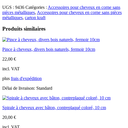
à
UGS :
9436
Catégories :
Accessoires pour cheveux en corne sans
cheveux
pièces métalliques
,
Accessoires pour cheveux en corne sans pièces
avec
métalliques
,
carton kraft
bâton,
corne,
Produits similaires
13cm
Pince à cheveux, divers bois naturels, fermoir 10cm
22,00
€
incl. VAT
plus
frais d'expédition
Délai de livraison:
Standard
Spirale à cheveux avec bâton, contreplaqué coloré, 10 cm
20,00
€
incl. VAT