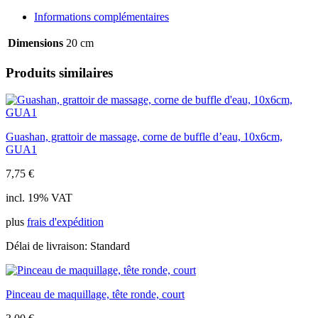
buffo,
Informations complémentaires
corne,
largeur
Dimensions
20 cm
doigt,
16cm
Produits similaires
Guashan, grattoir de massage, corne de buffle d’eau, 10x6cm,
GUA1
7,75
€
incl. 19% VAT
plus
frais d'expédition
Délai de livraison:
Standard
Pinceau de maquillage, tête ronde, court