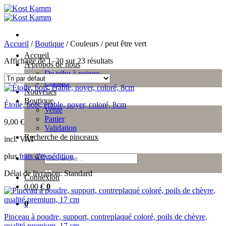
Passer
au
contenu
Accueil
/
Boutique
/
Couleurs
/
peut être vert
Accueil
Affichage de 1–20 sur 23 résultats
A propos de nous
De tribu à peigne
Contact
Nouvelles
Boutique
Étoile, bois, érable, noyer, coloré, 8cm
Vente
Panier
9,00
€
Validation
Recherche de pinceaux
incl. VAT
plus
frais d'expédition
Recherche
pour :
Délai de livraison:
Standard
Connexion
0,00
€
0
0
Pinceau à poudre, support, contreplaqué coloré, poils de chèvre,
qualité premium, 17 cm