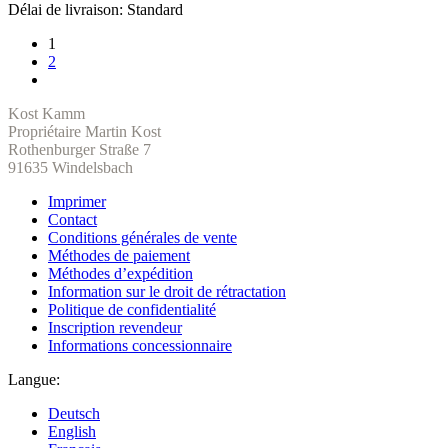
Délai de livraison:
Standard
1
2
Kost Kamm
Propriétaire Martin Kost
Rothenburger Straße 7
91635 Windelsbach
Imprimer
Contact
Conditions générales de vente
Méthodes de paiement
Méthodes d’expédition
Information sur le droit de rétractation
Politique de confidentialité
Inscription revendeur
Informations concessionnaire
Langue:
Deutsch
English