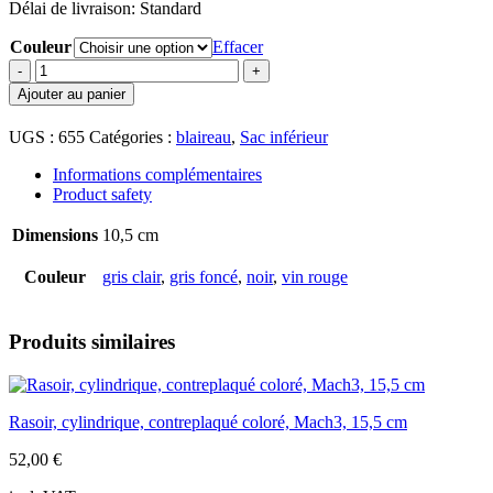
Délai de livraison:
Standard
Couleur
Effacer
quantité
de
Ajouter au panier
Blaireau
de
UGS :
655
Catégories :
blaireau
,
Sac inférieur
rasage,
conique,
Informations complémentaires
contreplaqué
Product safety
coloré
avec
Dimensions
10,5 cm
bandes
de
Couleur
gris clair
,
gris foncé
,
noir
,
vin rouge
placage,
poils
de
Produits similaires
blaireau
silvertip,
10,5
cm
Rasoir, cylindrique, contreplaqué coloré, Mach3, 15,5 cm
52,00
€