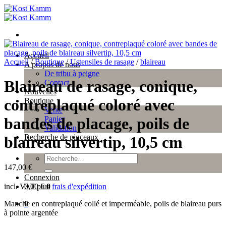
Passer
au
contenu
Accueil
Accueil
/
Boutique
/
Ustensiles de rasage
/
blaireau
A propos de nous
De tribu à peigne
Blaireau de rasage, conique,
Contact
Nouvelles
contreplaqué coloré avec
Boutique
Vente
Panier
bandes de placage, poils de
Validation
Recherche de pinceaux
blaireau silvertip, 10,5 cm
Recherche
pour :
147,00
€
Connexion
incl. VAT
plus
frais d'expédition
0,00
€
0
Manche en contreplaqué collé et imperméable, poils de blaireau purs
0
à pointe argentée