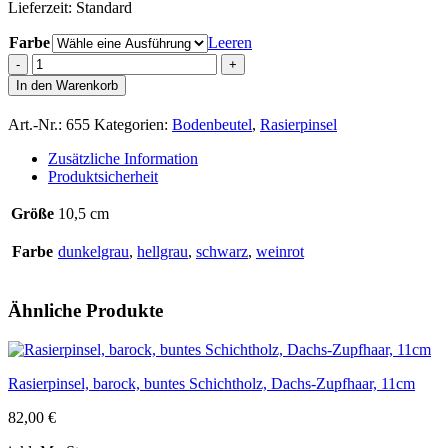
Lieferzeit:
Standard
Farbe
Leeren
Rasierpinsel,
konisch,
In den Warenkorb
buntes
Schichtholz
Art.-Nr.:
655
Kategorien:
Bodenbeutel
,
Rasierpinsel
mit
Furnierstreifen,
Zusätzliche Information
Dachshaar
Produktsicherheit
Silberspitz,
10,5cm
Größe
10,5 cm
Menge
Farbe
dunkelgrau
,
hellgrau
,
schwarz
,
weinrot
Ähnliche Produkte
Rasierpinsel, barock, buntes Schichtholz, Dachs-Zupfhaar, 11cm
82,00
€