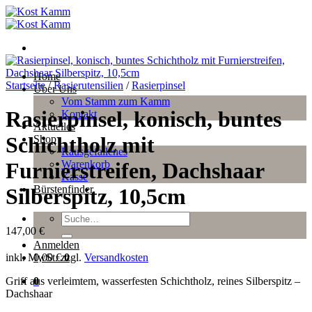
Zum
Inhalt
springen
Home
Startseite
/
Rasierutensilien
/
Rasierpinsel
Über Uns
Vom Stamm zum Kamm
Rasierpinsel, konisch, buntes
Kontakt
Aktuelles
Schichtholz mit
Shop
Rausgefallenes
Warenkorb
Furnierstreifen, Dachshaar
Kasse
Bürstenfinder
Silberspitz, 10,5cm
Suche
nach:
147,00
€
Anmelden
inkl. MwSt.
zzgl.
Versandkosten
0,00
€
0
Griff aus verleimtem, wasserfesten Schichtholz, reines Silberspitz –
0
Dachshaar