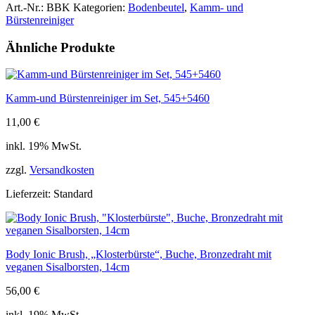
für
Art.-Nr.:
BBK
Kategorien:
Bodenbeutel
,
Kamm- und
alle
Bürstenreiniger
kleinen
Bürsten
Ähnliche Produkte
geeignet,
18x14cm
Menge
Kamm-und Bürstenreiniger im Set, 545+5460
11,00
€
inkl. 19% MwSt.
zzgl.
Versandkosten
Lieferzeit:
Standard
Body Ionic Brush, „Klosterbürste“, Buche, Bronzedraht mit
veganen Sisalborsten, 14cm
56,00
€
inkl. 19% MwSt.