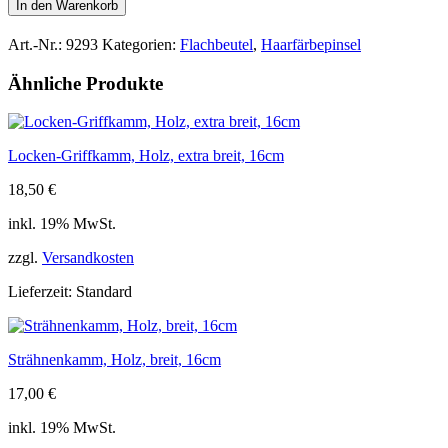
In den Warenkorb
geölt,
vegane
Art.-Nr.:
9293
Kategorien:
Flachbeutel
,
Haarfärbepinsel
Kunstborste,
Breite
Ähnliche Produkte
50mm,
19cm
Menge
Locken-Griffkamm, Holz, extra breit, 16cm
18,50
€
inkl. 19% MwSt.
zzgl.
Versandkosten
Lieferzeit:
Standard
Strähnenkamm, Holz, breit, 16cm
17,00
€
inkl. 19% MwSt.