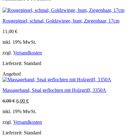
reihig,
22cm
Menge
Rougepinsel, schmal, Goldzwinge, bunt, Ziegenhaar, 17cm
11,00
€
inkl. 19% MwSt.
zzgl.
Versandkosten
Lieferzeit:
Standard
Angebot!
Massageband, Sisal geflochten mit Holzgriff, 3350A
Ursprünglicher
Aktueller
6,00
€
6,00
€
Preis
Preis
inkl. 19% MwSt.
war:
ist:
6,00 €
6,00 €.
zzgl.
Versandkosten
Lieferzeit:
Standard