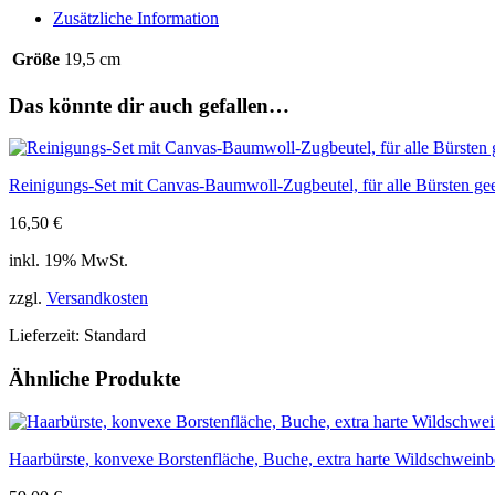
Wildschweinborste,
Zusätzliche Information
7-
reihig,
Größe
19,5 cm
19,5cm
Menge
Das könnte dir auch gefallen…
Reinigungs-Set mit Canvas-Baumwoll-Zugbeutel, für alle Bürsten gee
16,50
€
inkl. 19% MwSt.
zzgl.
Versandkosten
Lieferzeit:
Standard
Ähnliche Produkte
Haarbürste, konvexe Borstenfläche, Buche, extra harte Wildschweinbo