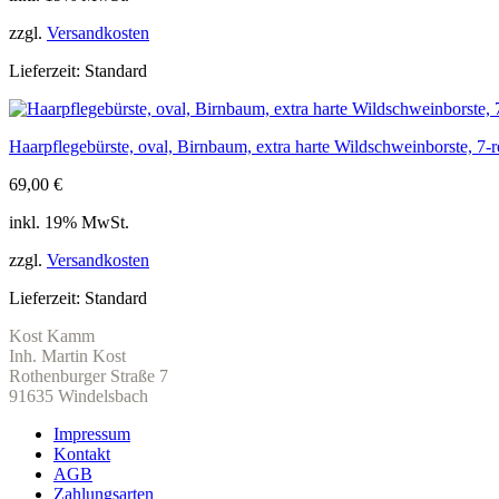
zzgl.
Versandkosten
Lieferzeit:
Standard
Haarpflegebürste, oval, Birnbaum, extra harte Wildschweinborste, 7-
69,00
€
inkl. 19% MwSt.
zzgl.
Versandkosten
Lieferzeit:
Standard
Kost Kamm
Inh. Martin Kost
Rothenburger Straße 7
91635 Windelsbach
Impressum
Kontakt
AGB
Zahlungsarten