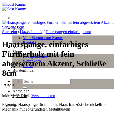
Zum
Inhalt
springen
Home
Startseite
/
Haarschmuck
/
Haarspangen einfarbig bunt
Über Uns
Vom Stamm zum Kamm
Haarspange, einfarbiges
Kontakt
Aktuelles
Furnierholz mit fein
Shop
Rausgefallenes
Warenkorb
abgesetztem Akzent, Schließe
Kasse
Bürstenfinder
8cm
Suche
nach:
17,50
€
Anmelden
inkl. MwSt.
zzgl.
Versandkosten
0,00
€
0
Eignung: Haarspange für mittleres Haar, französische nickelfreie
0
Mechanik mit abgerundeten Metallbügeln