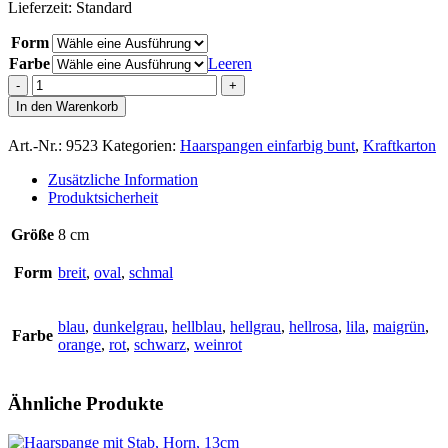
Lieferzeit:
Standard
Form
Farbe
Leeren
Haarspange,
einfarbiges
In den Warenkorb
Furnierholz
mit
Art.-Nr.:
9523
Kategorien:
Haarspangen einfarbig bunt
,
Kraftkarton
fein
abgesetztem
Zusätzliche Information
Akzent,
Produktsicherheit
Schließe
8cm
Größe
8 cm
Menge
Form
breit
,
oval
,
schmal
blau
,
dunkelgrau
,
hellblau
,
hellgrau
,
hellrosa
,
lila
,
maigrün
,
Farbe
orange
,
rot
,
schwarz
,
weinrot
Ähnliche Produkte