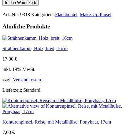
konischer
In den Warenkorb
Griff,
Birke,
Art.-Nr.:
9318
Kategorien:
Flachbeutel
,
Make-Up Pinsel
veganes
Kunsthaar,
Ähnliche Produkte
Haarlänge
26mm,
spitzer
Kopf,
Strähnenkamm, Holz, breit, 16cm
19cm
Menge
17,00
€
inkl. 19% MwSt.
zzgl.
Versandkosten
Lieferzeit:
Standard
Konturenpinsel, Reise, mit Metallhülse, Ponyhaar, 17cm
7,00
€