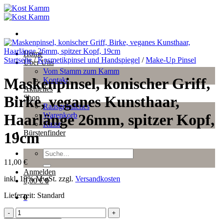
Zum
Inhalt
springen
Home
Startseite
/
Kosmetikpinsel und Handspiegel
/
Make-Up Pinsel
Über Uns
Vom Stamm zum Kamm
Maskenpinsel, konischer Griff,
Kontakt
Aktuelles
Birke, veganes Kunsthaar,
Shop
Rausgefallenes
Warenkorb
Haarlänge 26mm, spitzer Kopf,
Kasse
Bürstenfinder
19cm
Suche
nach:
11,00
€
Anmelden
inkl. 19% MwSt.
zzgl.
Versandkosten
0,00
€
0
Lieferzeit:
Standard
0
Maskenpinsel,