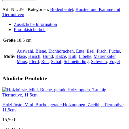
weiches
Ziegenhaar,
Art.-Nr.:
39T
Kategorien:
Bodenbeutel
,
Bürsten und Kämme mit
Tiermotive,
Tiermotiven
18,5cm
Menge
Zusätzliche Information
Produktsicherheit
Größe
18,5 cm
Auswahl
,
Biene
,
Eichhörnchen
,
Ente
,
Esel
,
Fisch
,
Fuchs
,
Motiv
Hase
,
Hirsch
,
Hund
,
Katze
,
Kuh
,
Libelle
,
Marienkäfer
,
Maus
,
Pferd
,
Reh
,
Schaf
,
Schmetterling
,
Schwein
,
Vogel
Ähnliche Produkte
Holzbürste, Mini, Buche, gerade Holznoppen, 7-reihig, Tiermotive,
11,5cm
15,50
€