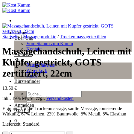
Zum
Inhalt
springen
Home
Startseite
/
Massageprodukte
/
Trockenmassagetextilien
Über Uns
Vom Stamm zum Kamm
Massagehandschuh, Leinen mit
Kontakt
Aktuelles
Kupfer gestrickt, GOTS
Shop
Rausgefallenes
Warenkorb
zertifiziert, 22cm
Kasse
Bürstenfinder
13,50
€
Suche
inkl. 19% MwSt.
zzgl.
Versandkosten
nach:
Anmelden
Eignung: für die Trockenmassage, sanfte Massage, ionisierende
0,00
€
0
Wirkung, 67% Leinen, 23% Baumwolle, 5% Metall, 5% Elasthan
0
Lieferzeit:
Standard
Massagehandschuh,