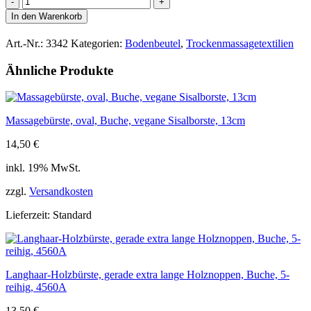
Leinen
In den Warenkorb
mit
Kupfer
Art.-Nr.:
3342
Kategorien:
Bodenbeutel
,
Trockenmassagetextilien
gestrickt,
GOTS
Ähnliche Produkte
zertifiziert,
22cm
Menge
Massagebürste, oval, Buche, vegane Sisalborste, 13cm
14,50
€
inkl. 19% MwSt.
zzgl.
Versandkosten
Lieferzeit:
Standard
Langhaar-Holzbürste, gerade extra lange Holznoppen, Buche, 5-
reihig, 4560A
13,50
€