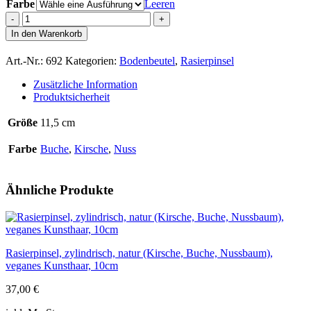
Farbe
Leeren
Rasierpinsel,
barock,
In den Warenkorb
natur
(Kirsche,
Art.-Nr.:
692
Kategorien:
Bodenbeutel
,
Rasierpinsel
Buche,
Nussbaum),
Zusätzliche Information
Dachshaar
Produktsicherheit
Silberspitz,
11,5cm
Größe
11,5 cm
Menge
Farbe
Buche
,
Kirsche
,
Nuss
Ähnliche Produkte
Rasierpinsel, zylindrisch, natur (Kirsche, Buche, Nussbaum),
veganes Kunsthaar, 10cm
37,00
€