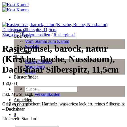
Zum
Inhalt
springen
Home
Startseite
/
Rasierutensilien
/
Rasierpinsel
Über Uns
Vom Stamm zum Kamm
Rasierpinsel, barock, natur
Kontakt
Aktuelles
(Kirsche, Buche, Nussbaum),
Shop
Rausgefallenes
Warenkorb
Dachshaar Silberspitz, 11,5cm
Kasse
Bürstenfinder
150,00
€
Suche
nach:
inkl. MwSt.
zzgl.
Versandkosten
Anmelden
Griff aus heimischem Hartholz, wasserfest lackiert, reines Silberspitz
0,00
€
0
– Dachshaar
0
Lieferzeit:
Standard