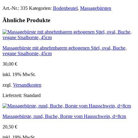
Sisalborste
Art.-Nr.:
335
Kategorien:
Bodenbeutel
,
Massagebürsten
mit
Rosshaar,
Ähnliche Produkte
d=10cm
Menge
Massagebürste mit abnehmbarem gebogenen Stiel, oval, Buche,
vegane Sisalborste, 45cm
30,00
€
inkl. 19% MwSt.
zzgl.
Versandkosten
Lieferzeit:
Standard
Massagebürste, rund, Buche, Borste vom Hausschwein, d=8cm
20,50
€
inkl. 19% MwSt.