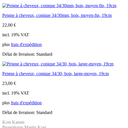
Peigne à cheveux, conique 34/30mm, bois, moyen-fin, 19cm
22,00
€
incl. 19% VAT
plus
frais d'expédition
Délai de livraison:
Standard
Peigne à cheveux, conique 34/30, bois, large-moyen, 19cm
23,00
€
incl. 19% VAT
plus
frais d'expédition
Délai de livraison:
Standard
Kost Kamm
Propriétaire Martin Kost