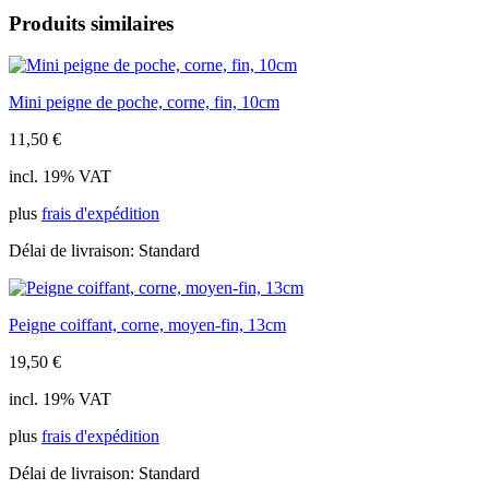
bois,
Produits similaires
moyen-
fin,
16cm
Mini peigne de poche, corne, fin, 10cm
11,50
€
incl. 19% VAT
plus
frais d'expédition
Délai de livraison:
Standard
Peigne coiffant, corne, moyen-fin, 13cm
19,50
€
incl. 19% VAT
plus
frais d'expédition
Délai de livraison:
Standard