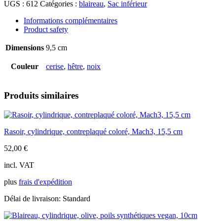
UGS :
612
Catégories :
blaireau
,
Sac inférieur
naturel
(cerisier,
Informations complémentaires
hêtre,
Product safety
noyer),
poils
Dimensions
9,5 cm
de
blaireau,
Couleur
cerise
,
hêtre
,
noix
9,5cm
Produits similaires
Rasoir, cylindrique, contreplaqué coloré, Mach3, 15,5 cm
52,00
€
incl. VAT
plus
frais d'expédition
Délai de livraison:
Standard