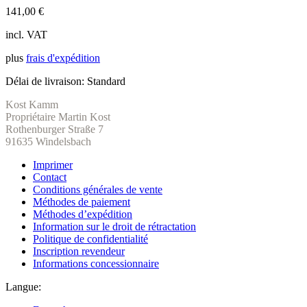
141,00
€
incl. VAT
plus
frais d'expédition
Délai de livraison:
Standard
Kost Kamm
Propriétaire Martin Kost
Rothenburger Straße 7
91635 Windelsbach
Imprimer
Contact
Conditions générales de vente
Méthodes de paiement
Méthodes d’expédition
Information sur le droit de rétractation
Politique de confidentialité
Inscription revendeur
Informations concessionnaire
Langue: