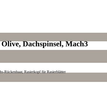
, Olive, Dachspinsel, Mach3
chs-Rückenhaar, Rasierkopf für Rasierblätter