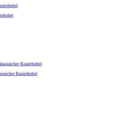
ierhobel
assischer Rasierhobel